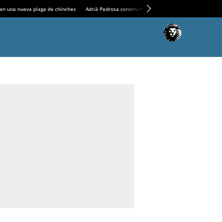
an una nueva plaga de chinches
Adrià Pedrosa construirá la nueva residencia en el Casin