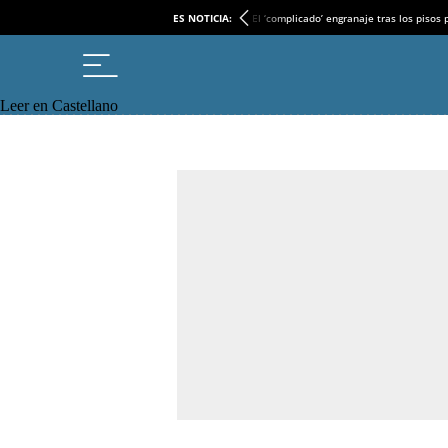
ES NOTICIA:
El ‘complicado’ engranaje tras los pisos
Leer en Castellano