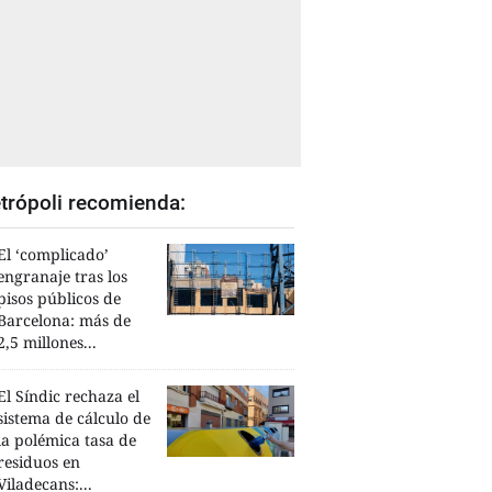
trópoli recomienda:
El ‘complicado’
engranaje tras los
pisos públicos de
Barcelona: más de
2,5 millones...
El Síndic rechaza el
sistema de cálculo de
la polémica tasa de
residuos en
Viladecans:...