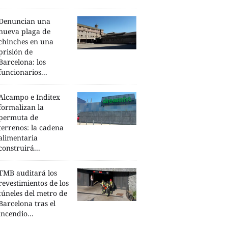
Denuncian una
nueva plaga de
chinches en una
prisión de
Barcelona: los
funcionarios...
Alcampo e Inditex
formalizan la
permuta de
terrenos: la cadena
alimentaria
construirá...
TMB auditará los
revestimientos de los
túneles del metro de
Barcelona tras el
incendio...