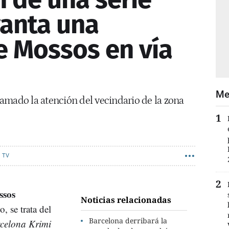
anta una
e Mossos en vía
Me
llamado la atención del vecindario de la zona
TV
ssos
Noticias relacionadas
o, se trata del
Barcelona derribará la
celona Krimi