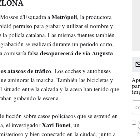
ELONA
Metrópoli
 Mossos d'Esquadra a
, la productora
dió permiso para grabar y utilizar el nombre y
 de la policía catalana. Las mismas fuentes también
 grabación se realizará durante un periodo corto,
desaparecerá de vía Augusta
a comisaría falsa
.
s atascos de tráfico
. Los coches y autobuses
que aminorar la marcha. También las bicicletas y
Apú
par
il situado entre la calzada y la acera han tenido que
imp
traban grabando la escena.
de ficción sobre casos policíacos que se estrenó en
D
Xavi Bonet
, el investigador
, un
M
misterioso y bien conectado en la ciudad, junto a
c