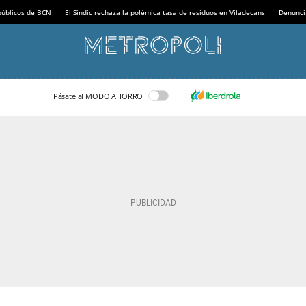
 públicos de BCN
El Síndic rechaza la polémica tasa de residuos en Viladecans
Denunci
Pásate al MODO AHORRO