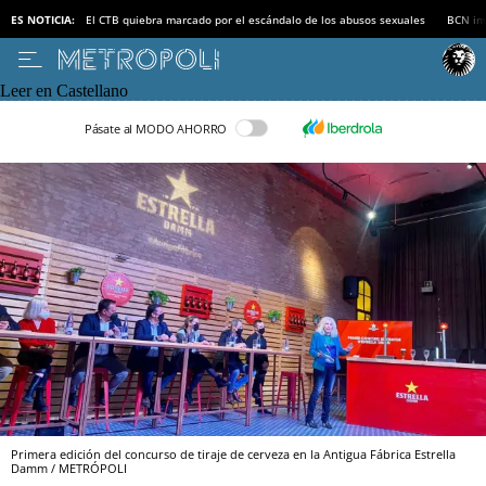
ES NOTICIA:
El CTB quiebra marcado por el escándalo de los abusos sexuales
BCN inv
Leer en Castellano
Pásate al MODO AHORRO
Primera edición del concurso de tiraje de cerveza en la Antigua Fábrica Estrella
Damm / METRÓPOLI