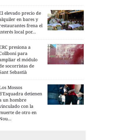
El elevado precio de
alquiler en bares y
restaurantes frena el
interés local por...
ERC presiona a
Collboni para
ampliar el módulo
de socorristas de
Sant Sebastià
Los Mossos
d'Esquadra detienen
a un hombre
vinculado con la
muerte de otro en
Nou...