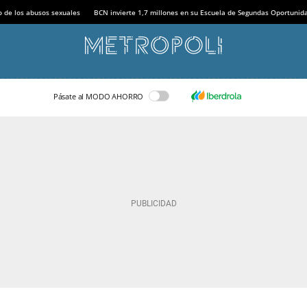
o de los abusos sexuales
BCN invierte 1,7 millones en su Escuela de Segundas Oportunid
Pásate al MODO AHORRO