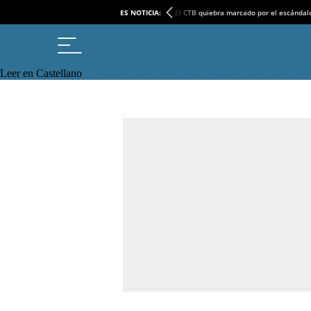
ES NOTICIA:
El CTB quiebra marcado por el escándal
Leer en Castellano