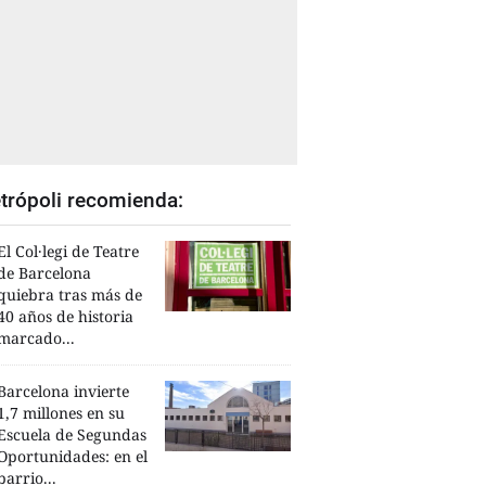
trópoli recomienda:
El Col·legi de Teatre
de Barcelona
quiebra tras más de
40 años de historia
marcado...
Barcelona invierte
1,7 millones en su
Escuela de Segundas
Oportunidades: en el
barrio...