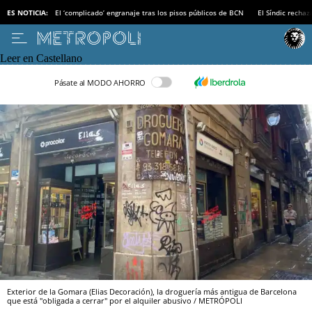
ES NOTICIA:
El ‘complicado’ engranaje tras los pisos públicos de BCN
El Síndic recha
Leer en Castellano
Pásate al MODO AHORRO
Exterior de la Gomara (Elias Decoración), la droguería más antigua de Barcelona
que está "obligada a cerrar" por el alquiler abusivo / METRÓPOLI