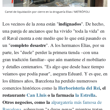
Cartel de liquidación por cierre en la droguería Elias / METRÓPOLI
indignados
Los vecinos de la zona están "
". De hecho,
una pareja de ancianos que ha vivido "toda la vida" en
el Raval cuenta a este medio que lo que está pasando es
completo desastre
un "
". A los hermanos Elias, por su
parte, les "duele" perder la primera tienda –con una
gran tradición familiar– que aún mantiene el mobiliario
y detalles centenarios. "Es algo que desde hace tiempo
veíamos que podía pasar", asegura Eduard. Y es que, en
los últimos años, Barcelona ha perdido numerosos
Herboristeria del Rei
, el
comercios históricos como la
restaurante
Can Lluis
o la farmacia
la Estrella
.
Otros negocios, como la
alpargatería más famosa de
Barcelona
, sobreviven "a duras penas" mientras tratan