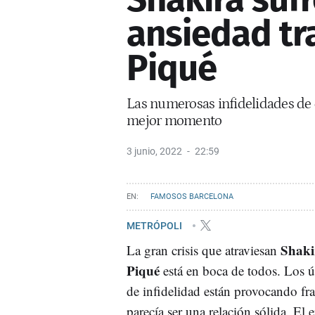
ansiedad tra
Piqué
Las numerosas infidelidades de é
mejor momento
3 junio, 2022
22:59
FAMOSOS BARCELONA
METRÓPOLI
Shaki
La gran crisis que atraviesan
Piqué
está en boca de todos. Los 
de infidelidad están provocando fra
parecía ser una relación sólida. El