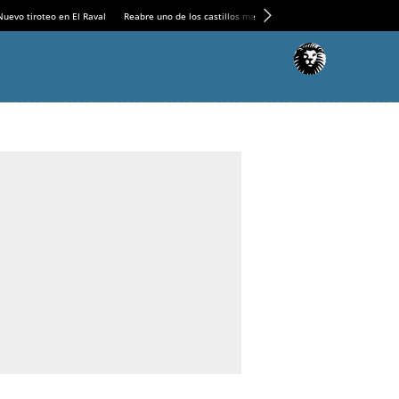
Nuevo tiroteo en El Raval
Reabre uno de los castillos medievales más espectaculares