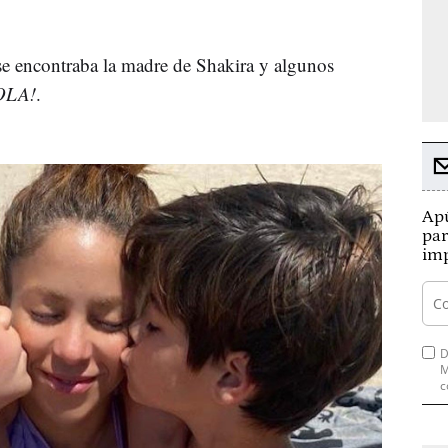
se encontraba la madre de Shakira y algunos
OLA!
.
Apú
par
imp
D
M
c