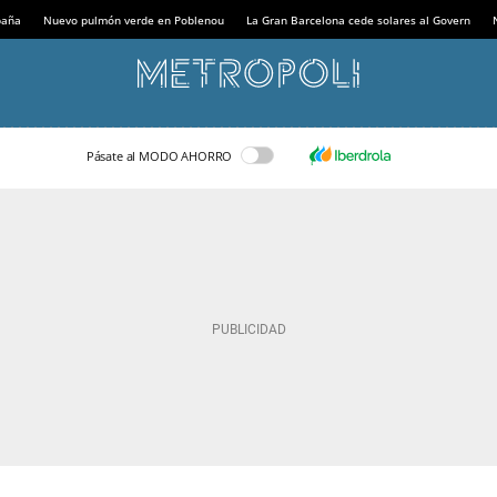
paña
Nuevo pulmón verde en Poblenou
La Gran Barcelona cede solares al Govern
Pásate al MODO AHORRO