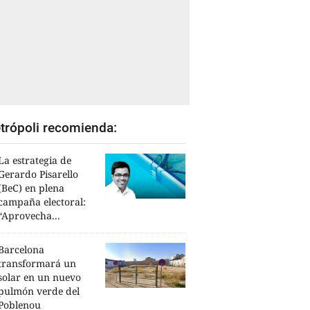
trópoli recomienda:
La estrategia de
Gerardo Pisarello
(BeC) en plena
campaña electoral:
“Aprovecha...
Barcelona
transformará un
solar en un nuevo
pulmón verde del
Poblenou