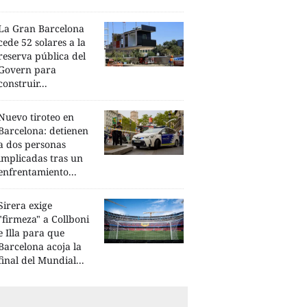
La Gran Barcelona
cede 52 solares a la
reserva pública del
Govern para
construir...
Nuevo tiroteo en
Barcelona: detienen
a dos personas
implicadas tras un
enfrentamiento...
Sirera exige
"firmeza" a Collboni
e Illa para que
Barcelona acoja la
final del Mundial...