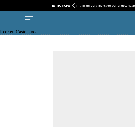
ES NOTICIA:
El CTB quiebra marcado por el escándal
Leer en Castellano