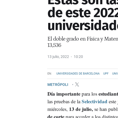
de este 2022
universidad
El doble grado en Física y Matem
13,536
13 julio, 2022
10:20
UNIVERSIDADES DE BARCELONA
UPF
UNI
METRÓPOLI
Día importante
estudiant
para los
Selectividad
las pruebas de la
este 
13 de julio,
miércoles,
se han publ
de corte
para acceder a los distinto