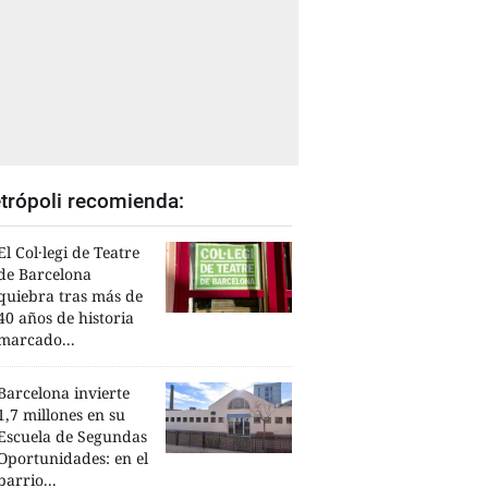
trópoli recomienda:
El Col·legi de Teatre
de Barcelona
quiebra tras más de
40 años de historia
marcado...
Barcelona invierte
1,7 millones en su
Escuela de Segundas
Oportunidades: en el
barrio...