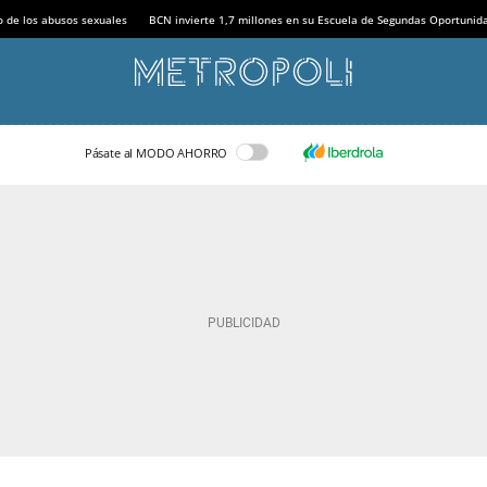
o de los abusos sexuales
BCN invierte 1,7 millones en su Escuela de Segundas Oportunid
Pásate al MODO AHORRO