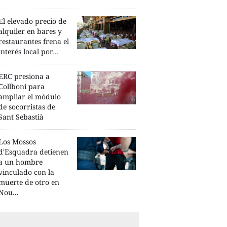
El elevado precio de
alquiler en bares y
restaurantes frena el
interés local por...
ERC presiona a
Collboni para
ampliar el módulo
de socorristas de
Sant Sebastià
Los Mossos
d'Esquadra detienen
a un hombre
vinculado con la
muerte de otro en
Nou...