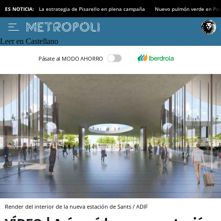
ES NOTICIA:
La estrategia de Pisarello en plena campaña
Nuevo pulmón verde en Po
Leer en Castellano
Pásate al MODO AHORRO
Render del interior de la nueva estación de Sants / ADIF