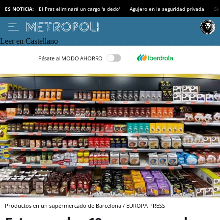
ES NOTICIA:
El Prat eliminará un cargo 'a dedo'
Agujero en la seguridad privada
Sa
Leer en Castellano
Pásate al MODO AHORRO
Productos en un supermercado de Barcelona / EUROPA PRESS