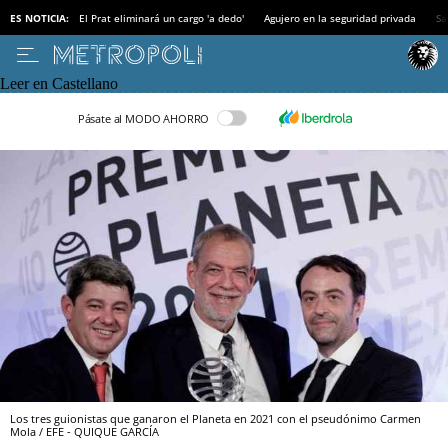
ES NOTICIA:
El Prat eliminará un cargo 'a dedo'
Agujero en la seguridad privada
Sa
Leer en Castellano
Pásate al MODO AHORRO
Los tres guionistas que ganaron el Planeta en 2021 con el pseudónimo Carmen
Mola / EFE - QUIQUE GARCÍA