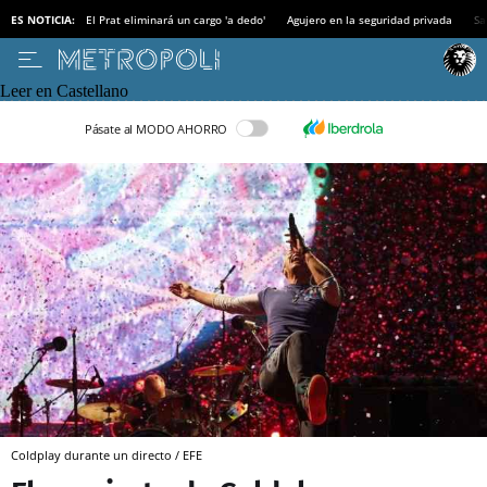
ES NOTICIA:
El Prat eliminará un cargo 'a dedo'
Agujero en la seguridad privada
Sa
Leer en Castellano
Pásate al MODO AHORRO
Coldplay durante un directo / EFE