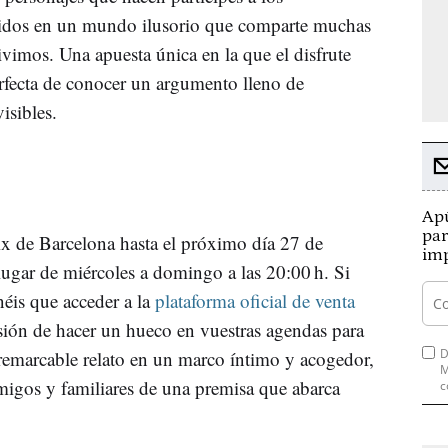
cidos en un mundo ilusorio que comparte muchas
vimos. Una apuesta única en la que el disfrute
erfecta de conocer un argumento lleno de
isibles.
Apú
par
nix de Barcelona hasta el próximo día 27 de
imp
ugar de miércoles a domingo a las 20:00 h. Si
néis que acceder a la
plataforma oficial de venta
asión de hacer un hueco en vuestras agendas para
D
 remarcable relato en un marco íntimo y acogedor,
M
amigos y familiares de una premisa que abarca
c