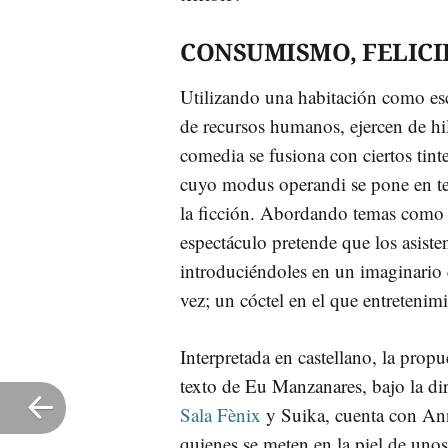
CONSUMISMO, FELICI
Utilizando una habitación como esce
de recursos humanos, ejercen de hi
comedia se fusiona con ciertos tint
cuyo modus operandi se pone en tel
la ficción. Abordando temas como
espectáculo pretende que los asisten
introduciéndoles en un imaginario q
vez; un cóctel en el que entretenim
Interpretada en castellano, la prop
texto de Eu Manzanares, bajo la d
Sala Fènix
y Suika, cuenta con Ann
quienes se meten en la piel de unos