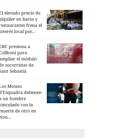
El elevado precio de
alquiler en bares y
restaurantes frena el
interés local por...
ERC presiona a
Collboni para
ampliar el módulo
de socorristas de
Sant Sebastià
Los Mossos
d'Esquadra detienen
a un hombre
vinculado con la
muerte de otro en
Nou...