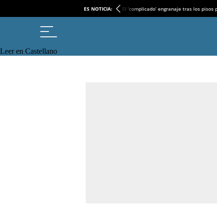
ES NOTICIA:
El ‘complicado’ engranaje tras los pisos
Leer en Castellano