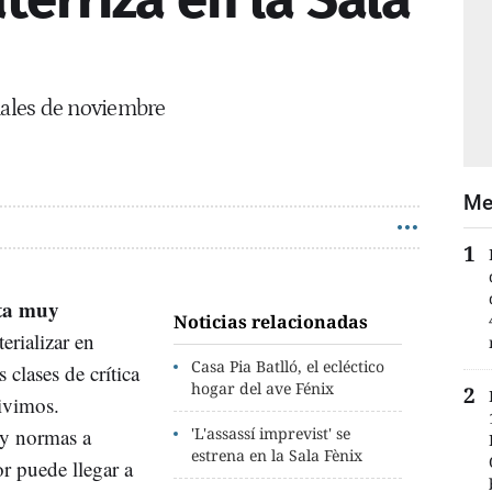
nales de noviembre
Me
ta muy
Noticias relacionadas
erializar en
Casa Pia Batlló, el ecléctico
s clases de crítica
hogar del ave Fénix
vivimos.
 y normas a
'L'assassí imprevist' se
estrena en la Sala Fènix
r puede llegar a