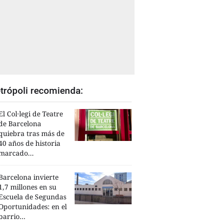
trópoli recomienda:
El Col·legi de Teatre
de Barcelona
quiebra tras más de
40 años de historia
marcado...
Barcelona invierte
1,7 millones en su
Escuela de Segundas
Oportunidades: en el
barrio...