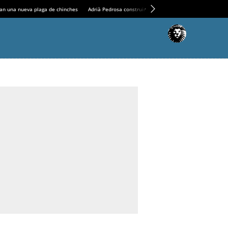
an una nueva plaga de chinches
Adrià Pedrosa construirá la nueva residencia en el Casin