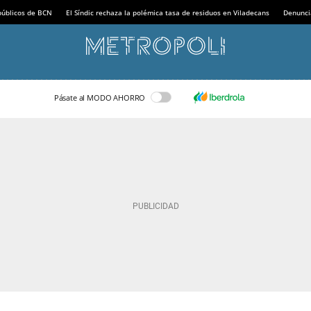
 públicos de BCN
El Síndic rechaza la polémica tasa de residuos en Viladecans
Denunci
Pásate al MODO AHORRO