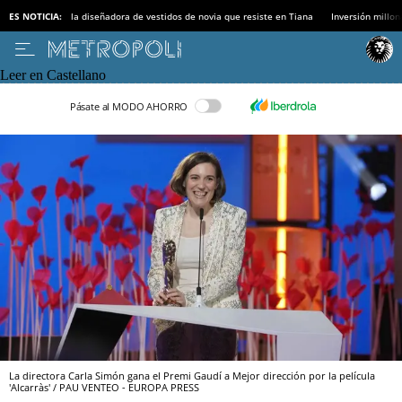
ES NOTICIA:
la diseñadora de vestidos de novia que resiste en Tiana
Inversión millon
Leer en Castellano
Pásate al MODO AHORRO
La directora Carla Simón gana el Premi Gaudí a Mejor dirección por la película
'Alcarràs' / PAU VENTEO - EUROPA PRESS