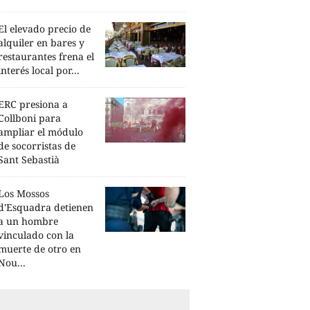
El elevado precio de
alquiler en bares y
restaurantes frena el
interés local por...
ERC presiona a
Collboni para
ampliar el módulo
de socorristas de
Sant Sebastià
Los Mossos
d'Esquadra detienen
a un hombre
vinculado con la
muerte de otro en
Nou...