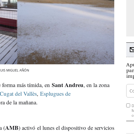
Apú
par
 / LUIS MIGUEL AÑÓN
imp
Sant Andreu
 forma más tímida, en
, en la zona
Cugat del Vallès
,
Esplugues de
ra de la mañana.
D
M
c
AMB
a (
) activó el lunes el dispositivo de servicios