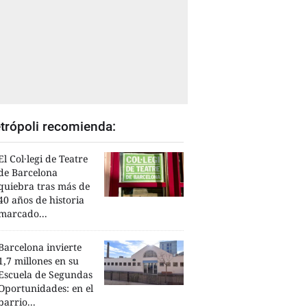
trópoli recomienda:
El Col·legi de Teatre
de Barcelona
quiebra tras más de
40 años de historia
marcado...
Barcelona invierte
1,7 millones en su
Escuela de Segundas
Oportunidades: en el
barrio...