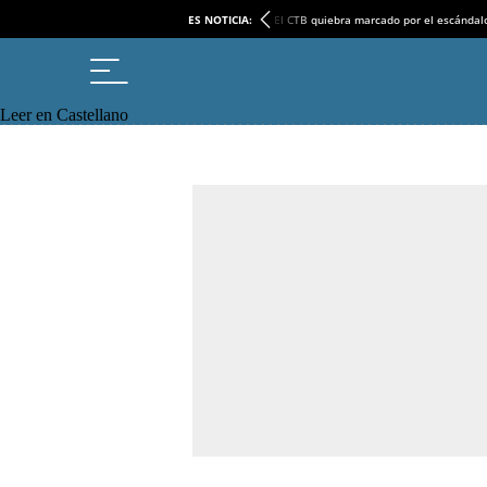
ES NOTICIA:
El CTB quiebra marcado por el escándal
Leer en Castellano