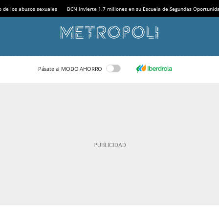
o de los abusos sexuales
BCN invierte 1,7 millones en su Escuela de Segundas Oportunid
Pásate al MODO AHORRO