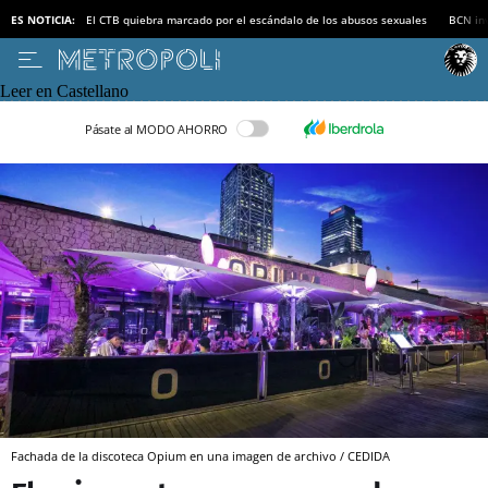
ES NOTICIA:
El CTB quiebra marcado por el escándalo de los abusos sexuales
BCN inv
Leer en Castellano
Pásate al MODO AHORRO
Fachada de la discoteca Opium en una imagen de archivo / CEDIDA