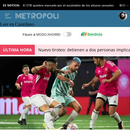
ES NOTICIA:
El CTB quiebra marcado por el escándalo de los abusos sexuales
BCN inv
Leer en Castellano
Pásate al MODO AHORRO
ÚLTIMA HORA
Nuevo tiroteo: detienen a dos personas implica