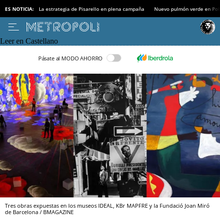
ES NOTICIA:
La estrategia de Pisarello en plena campaña
Nuevo pulmón verde en Po
Leer en Castellano
Pásate al MODO AHORRO
Tres obras expuestas en los museos IDEAL, KBr MAPFRE y la Fundació Joan Miró
de Barcelona / BMAGAZINE