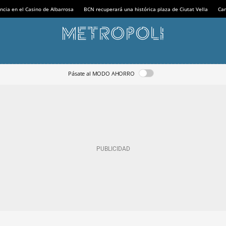
ncia en el Casino de Albarrosa
BCN recuperará una histórica plaza de Ciutat Vella
Can
Pásate al MODO AHORRO