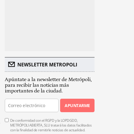
NEWSLETTER METROPOLI
Apúntate a la newsletter de Metrópoli,
para recibir las noticias más
importantes de la ciudad.
APUNTARME
De conformidad con el RGPD y la LOPDGDD,
METRÓPOLI ABIERTA, SLU tratará los datos facilitados
con la finalidad de remitirle noticias de actualidad.