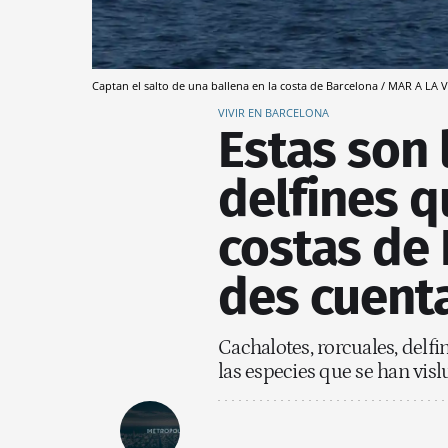
Captan el salto de una ballena en la costa de Barcelona / MAR A LA 
VIVIR EN BARCELONA
Estas son 
delfines q
costas de 
des cuent
Cachalotes, rorcuales, delfi
las especies que se han visl