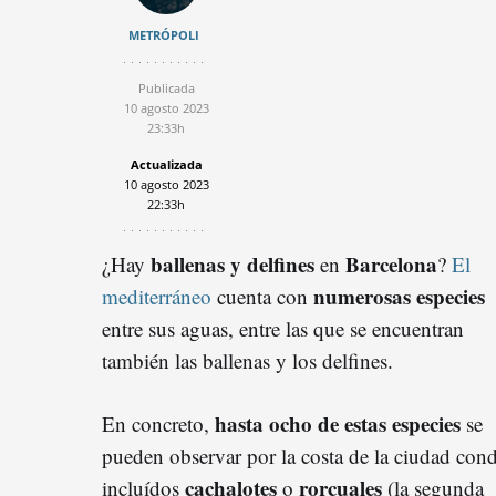
METRÓPOLI
Publicada
10 agosto 2023
23:33h
Actualizada
10 agosto 2023
22:33h
ballenas y delfines
Barcelona
¿Hay
en
?
El
numerosas especies
mediterráneo
cuenta con
entre sus aguas, entre las que se encuentran
también las ballenas y los delfines.
hasta ocho de estas especies
En concreto,
se
pueden observar por la costa de la ciudad cond
cachalotes
rorcuales
incluídos
o
(la segunda