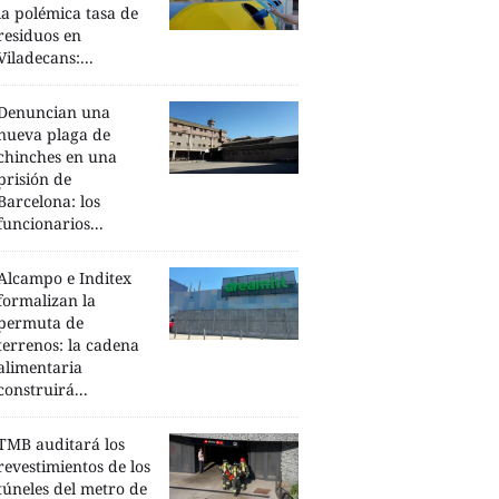
la polémica tasa de
residuos en
Viladecans:...
Denuncian una
nueva plaga de
chinches en una
prisión de
Barcelona: los
funcionarios...
Alcampo e Inditex
formalizan la
permuta de
terrenos: la cadena
alimentaria
construirá...
TMB auditará los
revestimientos de los
túneles del metro de