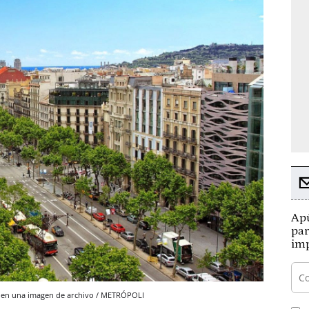
Apú
par
imp
a en una imagen de archivo / METRÓPOLI