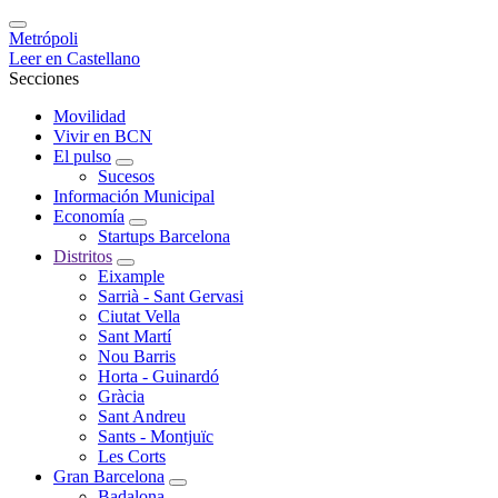
Metrópoli
Leer en Castellano
Secciones
Movilidad
Vivir en BCN
El pulso
Sucesos
Información Municipal
Economía
Startups Barcelona
Distritos
Eixample
Sarrià - Sant Gervasi
Ciutat Vella
Sant Martí
Nou Barris
Horta - Guinardó
Gràcia
Sant Andreu
Sants - Montjuïc
Les Corts
Gran Barcelona
Badalona