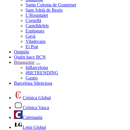
Santa Coloma de Gramenet
Sant Adrià de Besòs
L'Hospitalet
Cornellà
Castelldefels
Esplugues
Gavà
Viladecans
El Prat
Opinión
Quién hace BCN
Bmagazine
InBarcelona
#BETRENDING
Gastro
Barcelona Silenciosa
Crónica Global
Crónica Vasca
Culemanía
Letra Global