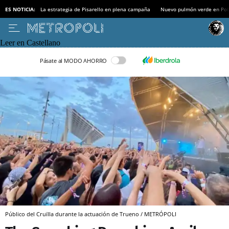
ES NOTICIA:
La estrategia de Pisarello en plena campaña
Nuevo pulmón verde en Po
Leer en Castellano
Pásate al MODO AHORRO
Público del Cruïlla durante la actuación de Trueno / METRÓPOLI