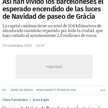
Así han vivido los barceloneses el
esperado encendido de las luces
de Navidad de paseo de Gràcia
La capital catalana tiene un total de 104 kilómetros de
alumbrado navideño repartido por toda la ciudad, que
han costado al ayuntamiento 2,9 millones de euros
23 noviembre, 2023
23:37
PASEO DE GRÀCIA
AYUNTAMIENTO DE BARCELONA
NAVIDAD BARCELONA
VÍDEOS METRÓPOLI
Clara Fernández
Gala Espín