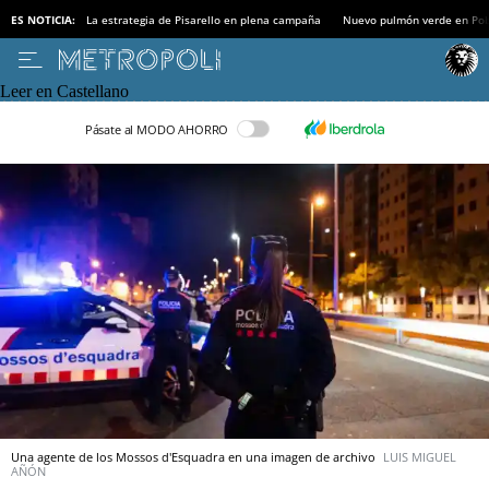
ES NOTICIA:
La estrategia de Pisarello en plena campaña
Nuevo pulmón verde en Po
Leer en Castellano
Pásate al MODO AHORRO
Una agente de los Mossos d'Esquadra en una imagen de archivo
LUIS MIGUEL
AÑÓN