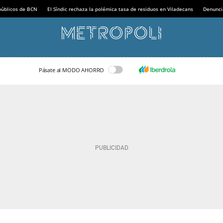
 públicos de BCN
El Síndic rechaza la polémica tasa de residuos en Viladecans
Denunci
Pásate al MODO AHORRO