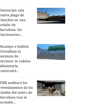
Denuncian una
nueva plaga de
chinches en una
prisión de
Barcelona: los
funcionarios...
Alcampo e Inditex
formalizan la
permuta de
terrenos: la cadena
alimentaria
construirá...
TMB auditará los
revestimientos de los
túneles del metro de
Barcelona tras el
incendio...