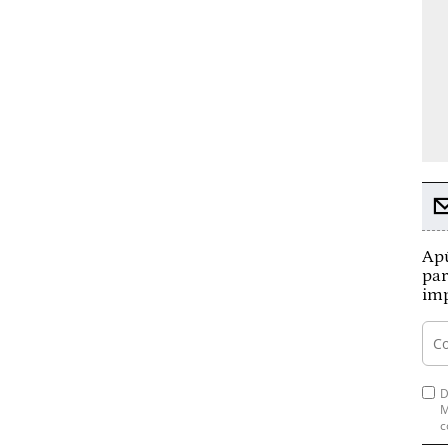
Apú
par
imp
D
M
c