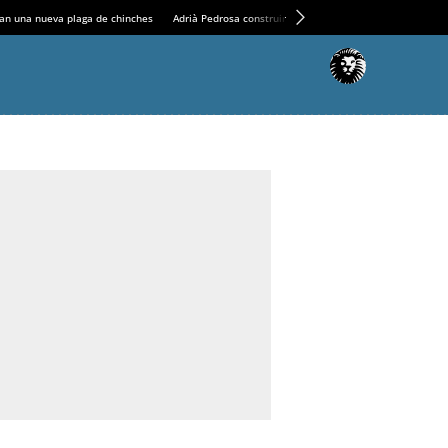
an una nueva plaga de chinches
Adrià Pedrosa construirá la nueva residencia en el Casin