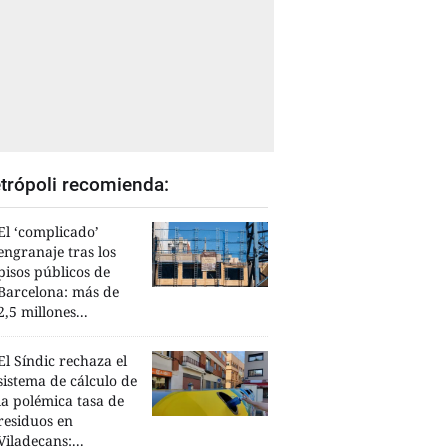
trópoli recomienda:
El ‘complicado’
engranaje tras los
pisos públicos de
Barcelona: más de
2,5 millones...
El Síndic rechaza el
sistema de cálculo de
la polémica tasa de
residuos en
Viladecans:...