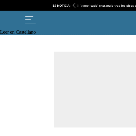
ES NOTICIA:
El ‘complicado’ engranaje tras los pisos
Leer en Castellano