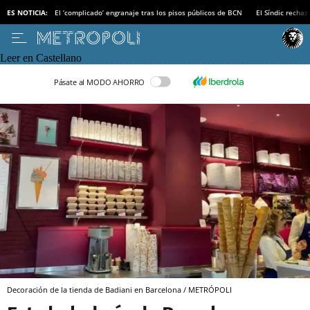
ES NOTICIA:
El ‘complicado’ engranaje tras los pisos públicos de BCN
El Síndic recha
Leer en Castellano
Pásate al MODO AHORRO
Decoración de la tienda de Badiani en Barcelona / METRÓPOLI