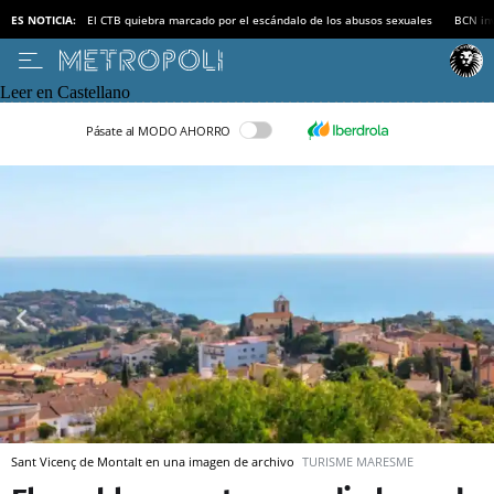
ES NOTICIA:
El CTB quiebra marcado por el escándalo de los abusos sexuales
BCN inv
Leer en Castellano
Pásate al MODO AHORRO
Sant Vicenç de Montalt en una imagen de archivo
TURISME MARESME