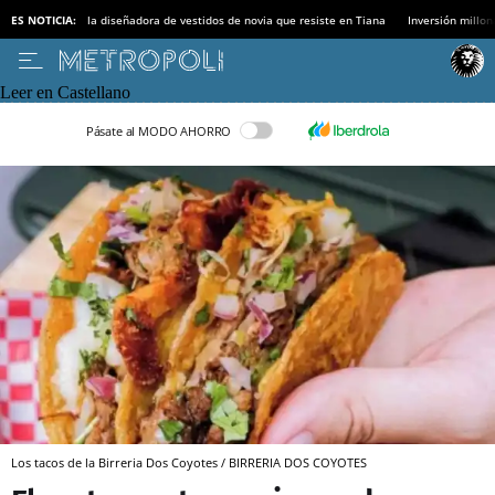
ES NOTICIA:
la diseñadora de vestidos de novia que resiste en Tiana
Inversión millon
Leer en Castellano
Pásate al MODO AHORRO
Los tacos de la Birreria Dos Coyotes / BIRRERIA DOS COYOTES