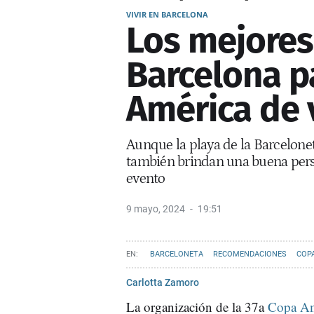
VIVIR EN BARCELONA
Los mejores 
Barcelona p
América de 
Aunque la playa de la Barceloneta
también brindan una buena persp
evento
9 mayo, 2024
19:51
BARCELONETA
RECOMENDACIONES
COP
Carlotta Zamoro
La organización de la 37a
Copa Am