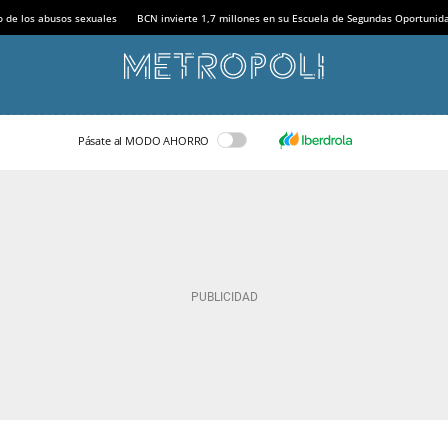
o de los abusos sexuales
BCN invierte 1,7 millones en su Escuela de Segundas Oportunid
Pásate al MODO AHORRO