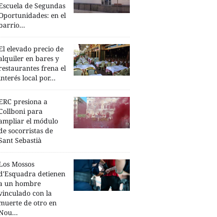
Escuela de Segundas
Oportunidades: en el
barrio...
El elevado precio de
alquiler en bares y
restaurantes frena el
interés local por...
ERC presiona a
Collboni para
ampliar el módulo
de socorristas de
Sant Sebastià
Los Mossos
d'Esquadra detienen
a un hombre
vinculado con la
muerte de otro en
Nou...