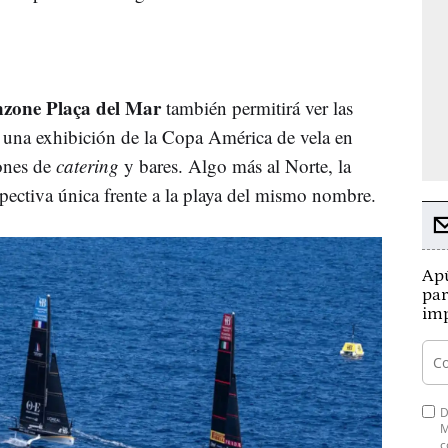
anzone Plaça del Mar
también permitirá ver las
n una exhibición de la Copa América de vela en
ones de
catering
y bares. Algo más al Norte, la
pectiva única frente a la playa del mismo nombre.
Apú
par
imp
D
M
c