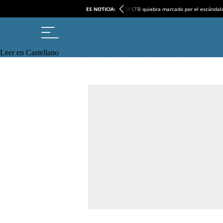
ES NOTICIA:
El CTB quiebra marcado por el escándal
Leer en Castellano