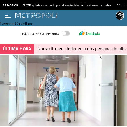
ES NOTICIA:
El CTB quiebra marcado por el escándalo de los abusos sexuales
BCN inv
Leer en Castellano
Pásate al MODO AHORRO
ÚLTIMA HORA
Nuevo tiroteo: detienen a dos personas implica