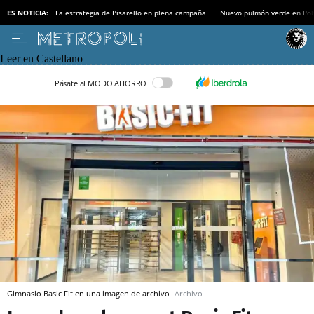
ES NOTICIA:
La estrategia de Pisarello en plena campaña
Nuevo pulmón verde en Po
Leer en Castellano
Pásate al MODO AHORRO
Gimnasio Basic Fit en una imagen de archivo
Archivo