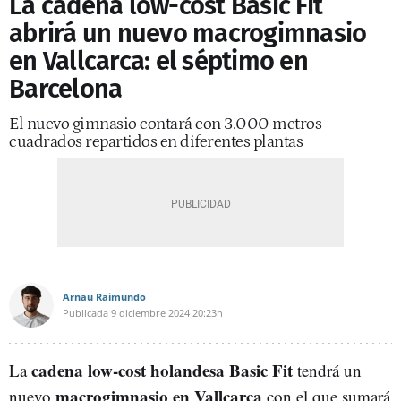
La cadena low-cost Basic Fit
abrirá un nuevo macrogimnasio
en Vallcarca: el séptimo en
Barcelona
El nuevo gimnasio contará con 3.000 metros
cuadrados repartidos en diferentes plantas
Arnau Raimundo
Publicada
9 diciembre 2024
20:23h
cadena low-cost holandesa Basic Fit
La
tendrá un
macrogimnasio en Vallcarca
nuevo
con el que sumará