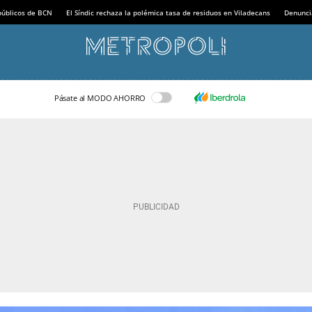
 públicos de BCN
El Síndic rechaza la polémica tasa de residuos en Viladecans
Denunci
Pásate al MODO AHORRO