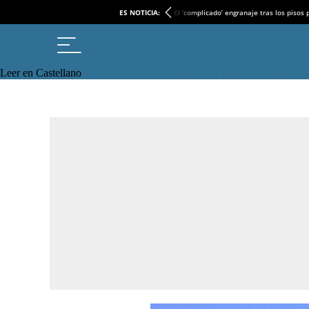
ES NOTICIA:
El ‘complicado’ engranaje tras los pisos
Leer en Castellano