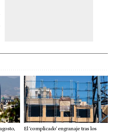
agosto,
El ‘complicado’ engranaje tras los