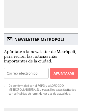
NEWSLETTER METROPOLI
Apúntate a la newsletter de Metrópoli,
para recibir las noticias más
importantes de la ciudad.
APUNTARME
De conformidad con el RGPD y la LOPDGDD,
METRÓPOLI ABIERTA, SLU tratará los datos facilitados
con la finalidad de remitirle noticias de actualidad.