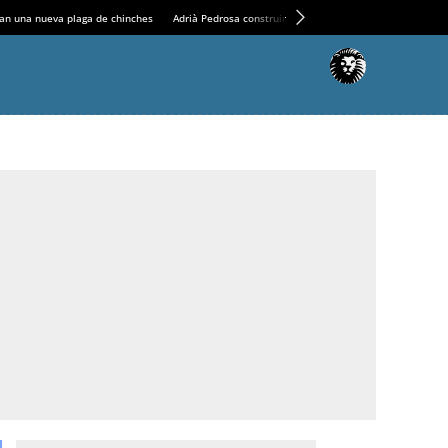
an una nueva plaga de chinches
Adrià Pedrosa construirá la nueva residencia en el Casin