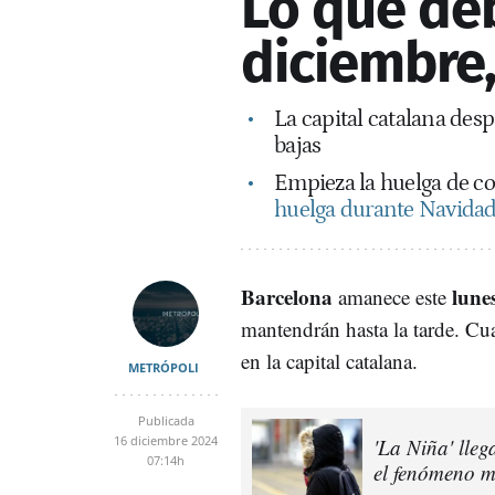
Lo que deb
diciembre
La capital catalana des
bajas
Empieza la huelga de co
huelga durante Navidad 
Barcelona
lune
amanece este
mantendrán hasta la tarde. Cu
en la capital catalana.
METRÓPOLI
Publicada
16 diciembre 2024
'La Niña' lleg
07:14h
el fenómeno m