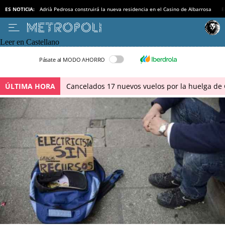
ES NOTICIA:
Adrià Pedrosa construirá la nueva residencia en el Casino de Albarrosa
B
Leer en Castellano
Pásate al MODO AHORRO
ÚLTIMA HORA
Cancelados 17 nuevos vuelos por la huelga de