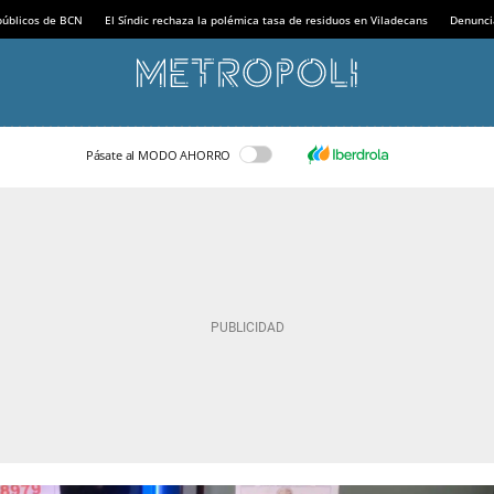
 públicos de BCN
El Síndic rechaza la polémica tasa de residuos en Viladecans
Denunci
Pásate al MODO AHORRO