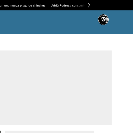
an una nueva plaga de chinches
Adrià Pedrosa construirá la nueva residencia en el Casin