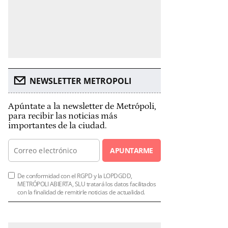
NEWSLETTER METROPOLI
Apúntate a la newsletter de Metrópoli,
para recibir las noticias más
importantes de la ciudad.
APUNTARME
De conformidad con el RGPD y la LOPDGDD,
METRÓPOLI ABIERTA, SLU tratará los datos facilitados
con la finalidad de remitirle noticias de actualidad.