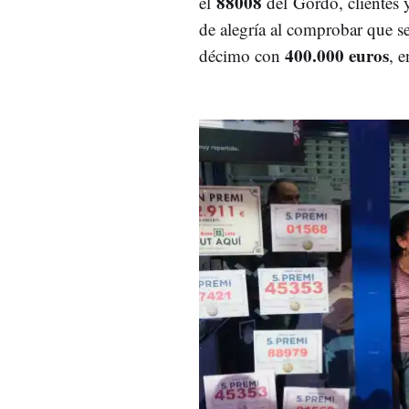
88008
el
del Gordo, clientes y
de alegría al comprobar que s
400.000 euros
décimo con
, e