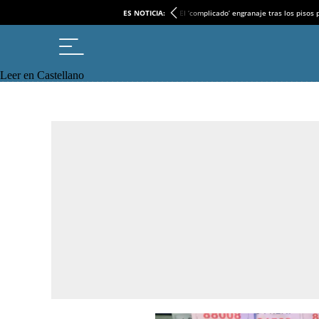
ES NOTICIA:
El ‘complicado’ engranaje tras los pisos
Leer en Castellano