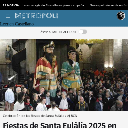
ES NOTICIA:
La estrategia de Pisarello en plena campaña
Nuevo pulmón verde en Po
Leer en Castellano
Pásate al MODO AHORRO
Celebración de las fiestas de Santa Eulàlia / AJ BCN
Fiestas de Santa Eulàlia 2025 en