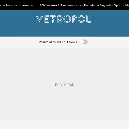
o de los abusos sexuales
BCN invierte 1,7 millones en su Escuela de Segundas Oportunid
Pásate al MODO AHORRO