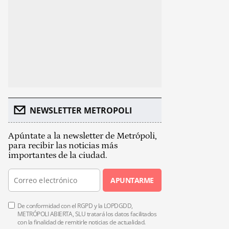
NEWSLETTER METROPOLI
Apúntate a la newsletter de Metrópoli,
para recibir las noticias más
importantes de la ciudad.
APUNTARME
De conformidad con el RGPD y la LOPDGDD,
METRÓPOLI ABIERTA, SLU tratará los datos facilitados
con la finalidad de remitirle noticias de actualidad.