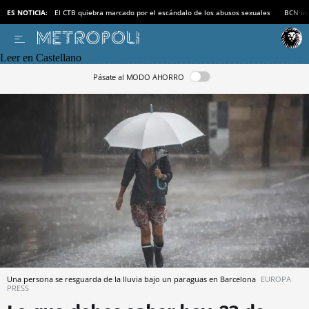
ES NOTICIA:
El CTB quiebra marcado por el escándalo de los abusos sexuales
BCN inv
Leer en Castellano
Pásate al MODO AHORRO
Una persona se resguarda de la lluvia bajo un paraguas en Barcelona
EUROPA
PRESS