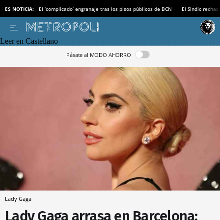
ES NOTICIA:
El ‘complicado’ engranaje tras los pisos públicos de BCN
El Síndic recha
Leer en Castellano
Pásate al MODO AHORRO
Lady Gaga
Lady Gaga arrasa en Barcelona: