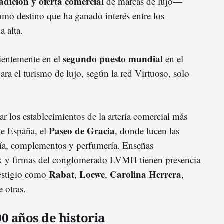
adición y oferta comercial
de marcas de lujo—
omo destino que ha ganado interés entre los
 alta.
segundo puesto mundial
cientemente en el
en el
ra el turismo de lujo, según la red Virtuoso, solo
 los establecimientos de la arteria comercial más
Paseo de Gracia
de España, el
, donde lucen las
ría, complementos y perfumería. Enseñas
ex y firmas del conglomerado LVMH tienen presencia
Rabat
Loewe
Carolina Herrera
restigio como
,
,
,
e otras.
0 años de historia