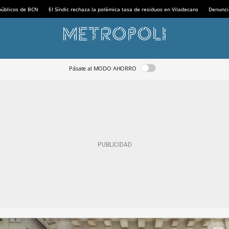
 públicos de BCN
El Síndic rechaza la polémica tasa de residuos en Viladecans
Denunci
Pásate al MODO AHORRO