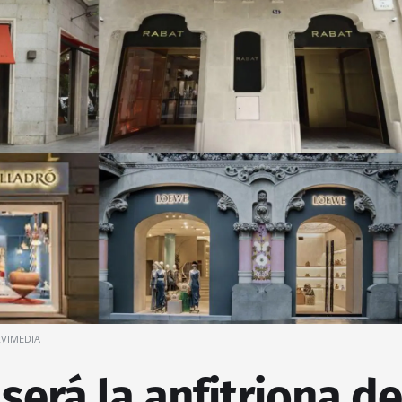
RVIMEDIA
será la anfitriona de