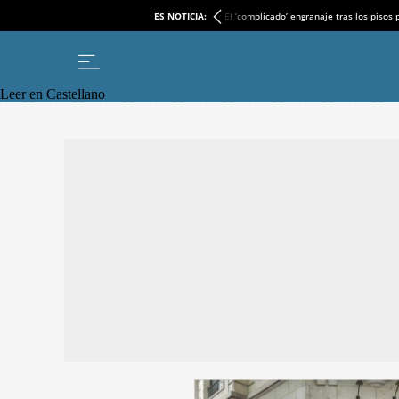
ES NOTICIA:
El ‘complicado’ engranaje tras los pisos
Leer en Castellano