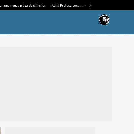
an una nueva plaga de chinches
Adrià Pedrosa construirá la nueva residencia en el Casin