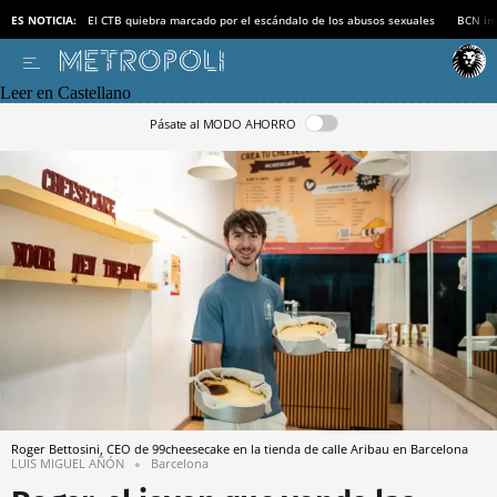
ES NOTICIA:
El CTB quiebra marcado por el escándalo de los abusos sexuales
BCN inv
Leer en Castellano
Pásate al MODO AHORRO
Roger Bettosini, CEO de 99cheesecake en la tienda de calle Aribau en Barcelona
LUIS MIGUEL AÑÓN
Barcelona