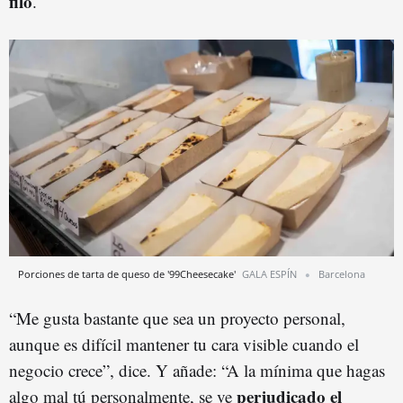
filo
.
Porciones de tarta de queso de '99Cheesecake'
GALA ESPÍN
Barcelona
“Me gusta bastante que sea un proyecto personal,
aunque es difícil mantener tu cara visible cuando el
negocio crece”, dice. Y añade: “A la mínima que hagas
perjudicado el
algo mal tú personalmente, se ve