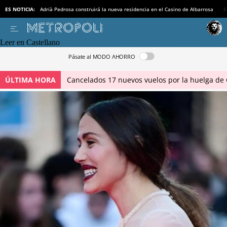
ES NOTICIA:
Adrià Pedrosa construirá la nueva residencia en el Casino de Albarrosa
B
Leer en Castellano
Pásate al MODO AHORRO
ÚLTIMA HORA
Cancelados 17 nuevos vuelos por la huelga de