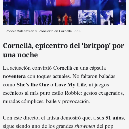
Robbie Williams en su concierto en Cornellà
RRSS
Cornellà, epicentro del 'britpop' por
una noche
La actuación convirtió Cornellà en una cápsula
noventera
con toques actuales. No faltaron baladas
She’s the One
Love My Life
como
o
, ni juegos
escénicos al más puro estilo Robbie: gestos exagerados,
miradas cómplices, baile y provocación.
51 años
Con este directo, el artista demostró que, a sus
,
sigue siendo uno de los grandes
showmen
del pop