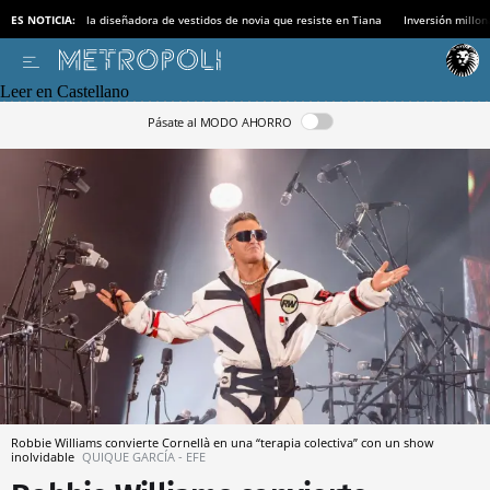
ES NOTICIA:
la diseñadora de vestidos de novia que resiste en Tiana
Inversión millon
Leer en Castellano
Pásate al MODO AHORRO
Robbie Williams convierte Cornellà en una “terapia colectiva” con un show
inolvidable
QUIQUE GARCÍA - EFE