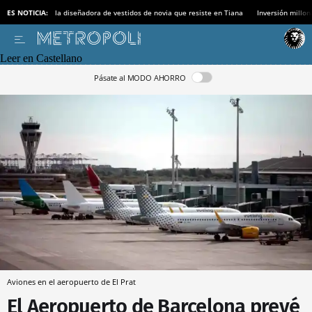
ES NOTICIA:
la diseñadora de vestidos de novia que resiste en Tiana
Inversión millon
Leer en Castellano
Pásate al MODO AHORRO
Aviones en el aeropuerto de El Prat
El Aeropuerto de Barcelona prevé