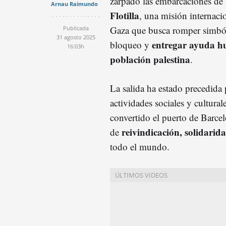
zarpado las embarcaciones de
Arnau Raimundo
Flotilla
, una misión internac
Gaza que busca romper simbó
Publicada
31 agosto 2025
entregar ayuda hu
bloqueo y
16:03h
población palestina
.
La salida ha estado precedida 
actividades sociales y cultura
convertido el puerto de Barce
reivindicación, solidarid
de
todo el mundo.