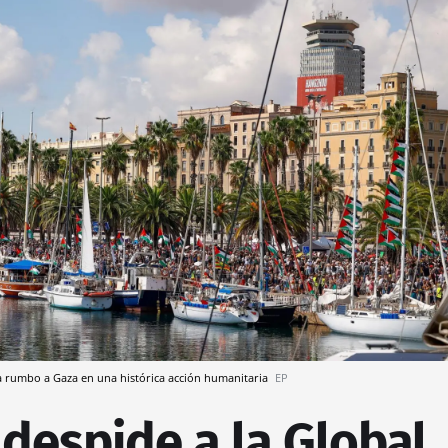
la rumbo a Gaza en una histórica acción humanitaria
EP
despide a la Global