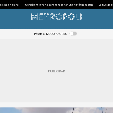
esiste en Tiana
Inversión millonaria para rehabilitar una histórica fábrica
La huelga d
Pásate al MODO AHORRO