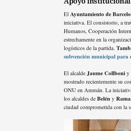
Apoyo instituciona
Ayuntamiento de Barcel
El
iniciativa. El consistorio, a 
Humanos, Cooperación Internac
estrechamente en la organizaci
Tambi
logísticos de la partida.
subvención municipal para cu
Jaume Collboni
El alcalde
y 
mostrado recientemente su com
ONU en Ammán. La iniciativa 
Belén
Ramal
los alcaldes de
y
ciudad comprometida con la so