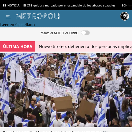
ES NOTICIA:
El CTB quiebra marcado por el escándalo de los abusos sexuales
BCN inv
Leer en Castellano
Pásate al MODO AHORRO
ÚLTIMA HORA
Nuevo tiroteo: detienen a dos personas implica