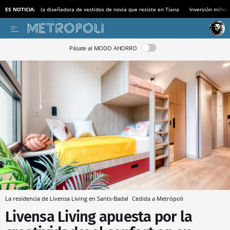
ES NOTICIA:
la diseñadora de vestidos de novia que resiste en Tiana
Inversión millon
Pásate al MODO AHORRO
La residencia de Livensa Living en Sants-Badal
Cedida a Metrópoli
Livensa Living apuesta por la