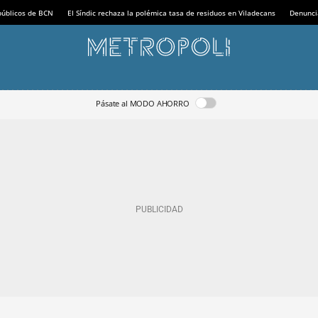
 públicos de BCN
El Síndic rechaza la polémica tasa de residuos en Viladecans
Denunci
Pásate al MODO AHORRO