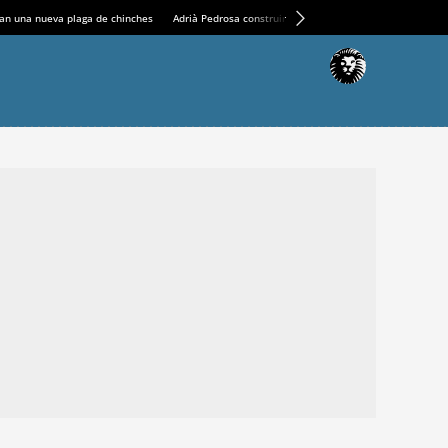
an una nueva plaga de chinches
Adrià Pedrosa construirá la nueva residencia en el Casin