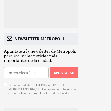
NEWSLETTER METROPOLI
Apúntate a la newsletter de Metrópoli,
para recibir las noticias más
importantes de la ciudad.
APUNTARME
De conformidad con el RGPD y la LOPDGDD,
METRÓPOLI ABIERTA, SLU tratará los datos facilitados
con la finalidad de remitirle noticias de actualidad.