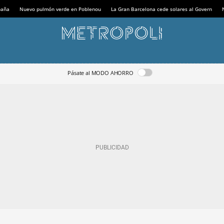
paña
Nuevo pulmón verde en Poblenou
La Gran Barcelona cede solares al Govern
Pásate al MODO AHORRO