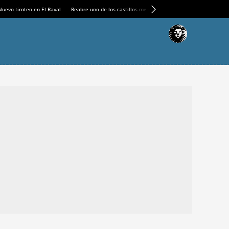
Nuevo tiroteo en El Raval
Reabre uno de los castillos medievales más espectaculares