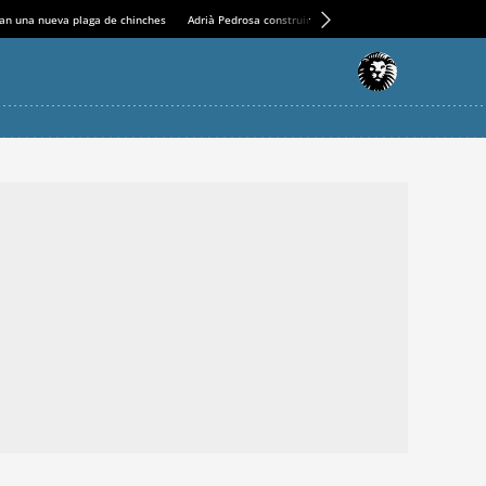
an una nueva plaga de chinches
Adrià Pedrosa construirá la nueva residencia en el Casin