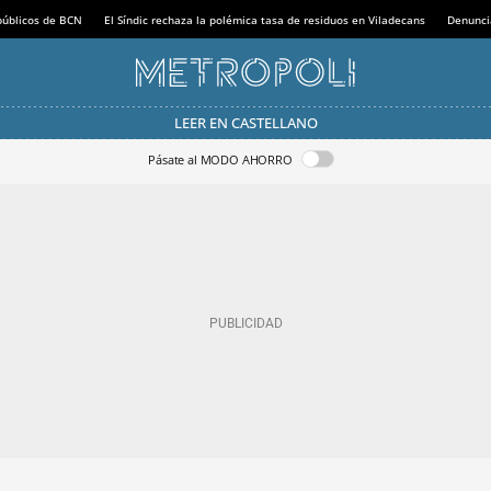
 públicos de BCN
El Síndic rechaza la polémica tasa de residuos en Viladecans
Denunci
LEER EN CASTELLANO
Pásate al MODO AHORRO