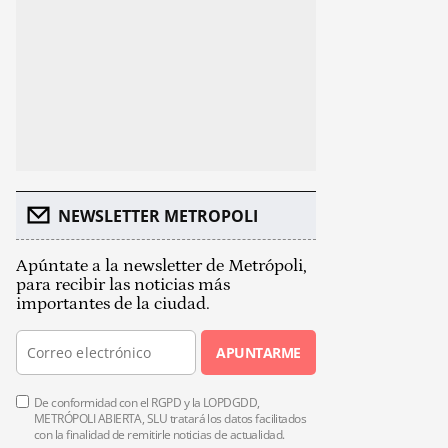
NEWSLETTER METROPOLI
Apúntate a la newsletter de Metrópoli,
para recibir las noticias más
importantes de la ciudad.
APUNTARME
De conformidad con el RGPD y la LOPDGDD,
METRÓPOLI ABIERTA, SLU tratará los datos facilitados
con la finalidad de remitirle noticias de actualidad.