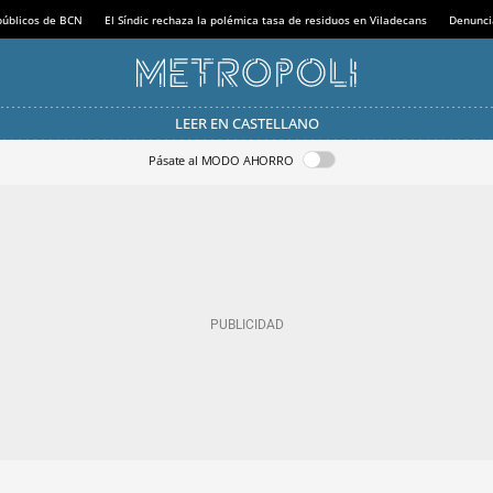
 públicos de BCN
El Síndic rechaza la polémica tasa de residuos en Viladecans
Denunci
LEER EN CASTELLANO
Pásate al MODO AHORRO