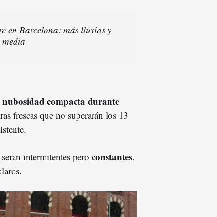
bre en Barcelona: más lluvias y
a media
 y nubosidad compacta durante
as frescas que no superarán los 13
stente.
constantes
s serán intermitentes pero
,
laros.