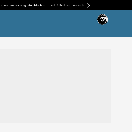
an una nueva plaga de chinches
Adrià Pedrosa construirá la nueva residencia en el Casin