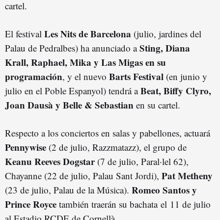
cartel.
Les Nits de Barcelona
El festival
(julio, jardines del
Sting, Diana
Palau de Pedralbes) ha anunciado a
Krall, Raphael, Mika y Las Migas en su
programación
Barts Festival
, y el nuevo
(en junio y
Beat, Biffy Clyro,
julio en el Poble Espanyol) tendrá a
Joan Dausà y Belle & Sebastian
en su cartel.
Respecto a los conciertos en salas y pabellones, actuará
Pennywise
(2 de julio, Razzmatazz), el grupo de
Keanu Reeves Dogstar
(7 de julio, Paral·lel 62),
Pat Metheny
Chayanne (22 de julio, Palau Sant Jordi),
Romeo Santos y
(23 de julio, Palau de la Música).
Prince Royce
también traerán su bachata
el
11 de julio
al Estadio RCDE de Cornellà.