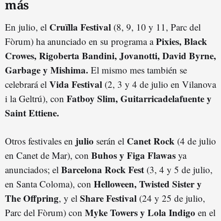
más
Cruïlla Festival
En julio, el
(8, 9, 10 y 11, Parc del
Pixies, Black
Fòrum) ha anunciado en su programa a
Crowes, Rigoberta Bandini, Jovanotti, David Byrne,
Garbage y Mishima.
El mismo mes también se
Vida Festival
celebrará el
(2, 3 y 4 de julio en Vilanova
Fatboy Slim, Guitarricadelafuente y
i la Geltrú), con
Saint Ettiene.
julio
Canet Rock
Otros festivales en
serán el
(4 de julio
Buhos y Figa Flawas
en Canet de Mar), con
ya
Barcelona Rock Fest
anunciados; el
(3, 4 y 5 de julio,
Helloween, Twisted Sister y
en Santa Coloma), con
The Offpring
Share Festival
, y el
(24 y 25 de julio,
Myke Towers y Lola Indigo
Parc del Fòrum) con
en el