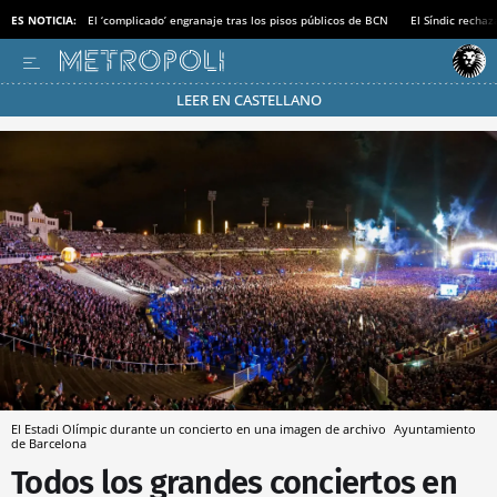
ES NOTICIA:
El ‘complicado’ engranaje tras los pisos públicos de BCN
El Síndic recha
LEER EN CASTELLANO
Pásate al MODO AHORRO
El Estadi Olímpic durante un concierto en una imagen de archivo
Ayuntamiento
de Barcelona
Todos los grandes conciertos en