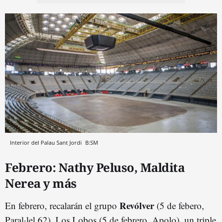
Interior del Palau Sant Jordi
B:SM
Febrero: Nathy Peluso, Maldita
Nerea y más
Revólver
En febrero, recalarán el grupo
(5 de febero,
Paral·lel 62), Los Lobos (5 de febrero, Apolo), un triple