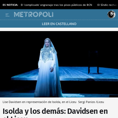
ES NOTICIA:
El ‘complicado’ engranaje tras los pisos públicos de BCN
El Síndic recha
LEER EN CASTELLANO
Pásate al MODO AHORRO
Lise Davidsen en representación de Isolda, en el Liceu
Sergi Panizo /Liceu
Isolda y los demás: Davidsen en